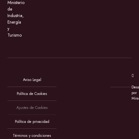
Ministerio
de
Industria,
Energía
y
Turismo
Aviso Legal
Desa
por
Política de Cookies
Mira
Ajustes de Cookies
Política de privacidad
Términos y condiciones