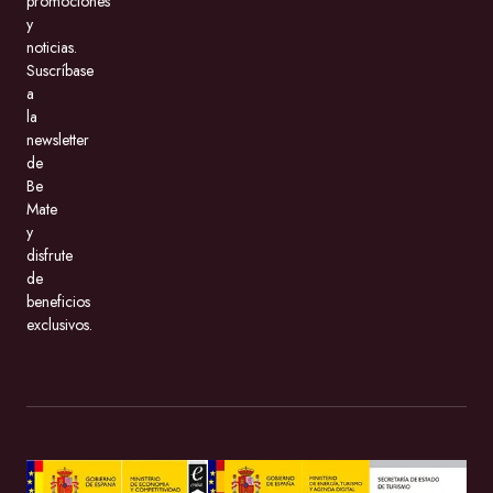
promociones
y
noticias.
Suscríbase
a
la
newsletter
de
Be
Mate
y
disfrute
de
beneficios
exclusivos.
BeMate.com