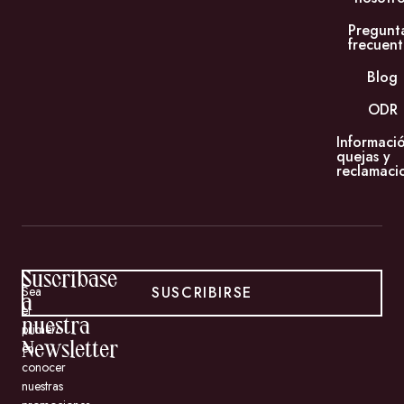
Pregunt
frecuent
Blog
ODR
Informaci
quejas y
reclamaci
Suscríbase
SUSCRIBIRSE
Sea
a
el
nuestra
primero
en
Newsletter
conocer
nuestras