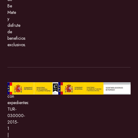
Be
Mate
y
disfrute
de
beneficios
exclusivos.
BeMate.com
con
expedientes:
TUR-
030000-
2015-
1
|