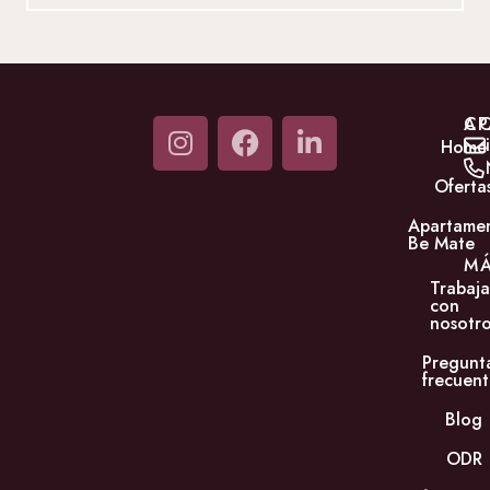
C
AP
Home
Oferta
Apartame
Be Mate
M
Trabaja
con
nosotro
Pregunt
frecuent
Blog
ODR