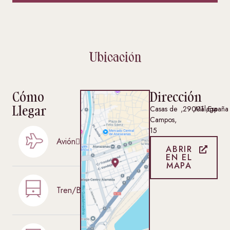
Ubicación
Cómo
Dirección
Llegar
Casas de
,
29001
,
Málaga
,
España
Campos,
15
Avión
ABRIR
EN EL
MAPA
Tren/Bus