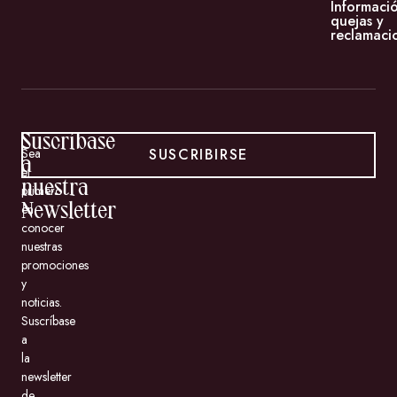
Informaci
quejas y
reclamaci
Suscríbase
SUSCRIBIRSE
Sea
a
el
nuestra
primero
en
Newsletter
conocer
nuestras
promociones
y
noticias.
Suscríbase
a
la
newsletter
de