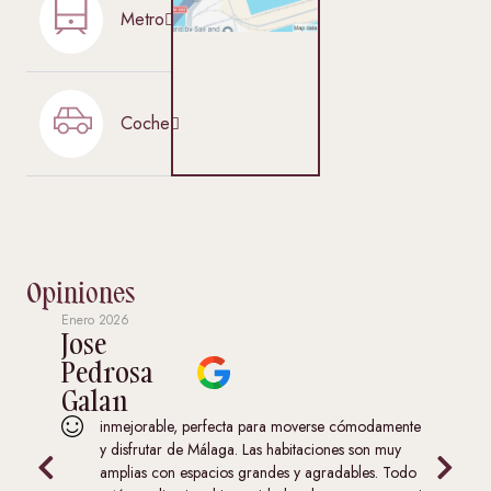
Metro
Coche
Opiniones
13/01/2026
Celia
(Booking)
Positivo: Me encantó el apartamento, la
comodidad, la luz y tantas ventanas.
ente
Negativo: Me gustó todo
y
Todo