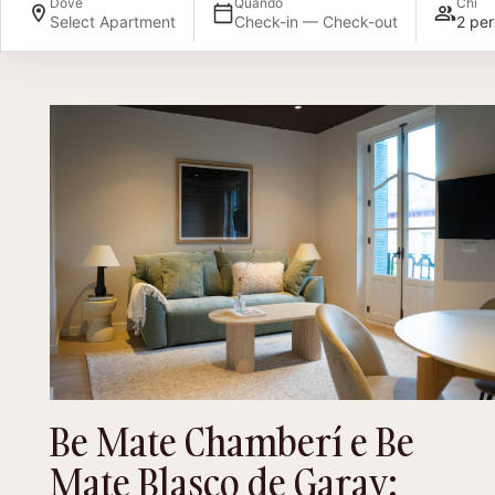
Dove
Quando
Chi
Select Apartment
Check-in — Check-out
2 per
Be Mate Chamberí e Be
Mate Blasco de Garay: