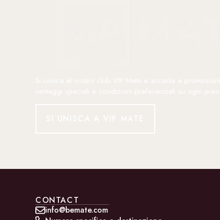
Si unisca al nostro club VIP Mate e acceda a promozioni
vantaggi speciali e condizioni preferenziali su ogni pren
SI UNISCA A VIP MATE
CONTACT
info@bemate.com