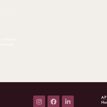
 esclusive,
otazione.
AP
Ho