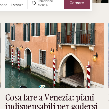
Promozione
Cercare
sone · 1 stanza
Cosa fare a Venezia: piani
indispensabili per godersi