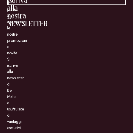
iscriva
il
alla
primo
a
nostra
conoscere
NEWSLETTER
le
nostre
promozioni
e
novità.
Si
iscriva
alla
newsletter
di
Be
Mate
e
usufruisca
di
vantaggi
esclusivi.