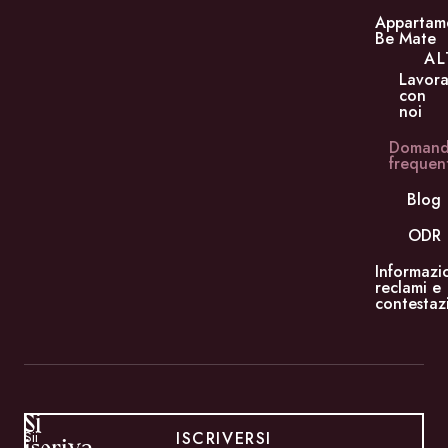
Appartam
Be Mate
AL
Lavor
con
noi
Doman
frequen
Blog
ODR
Informazi
reclami e
contestaz
Si
ISCRIVERSI
Sii