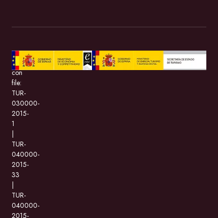
BeMate.com
con
file:
TUR-
030000-
2015-
1
|
TUR-
040000-
2015-
33
|
TUR-
040000-
2015-