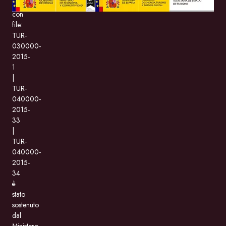
BeMate.com
con
file:
TUR-
030000-
2015-
1
|
TUR-
040000-
2015-
33
|
TUR-
040000-
2015-
34
è
stato
sostenuto
dal