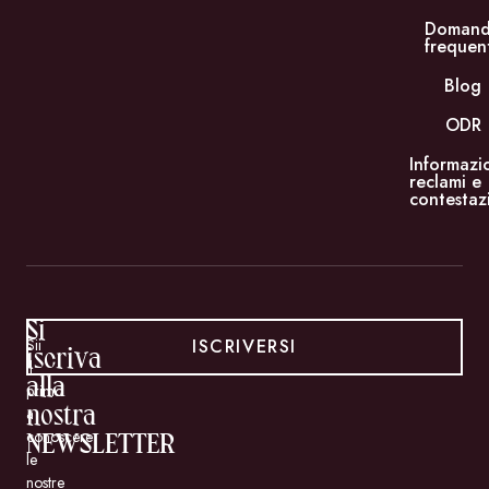
Doman
frequen
Blog
ODR
Informazi
reclami e
contestaz
Si
ISCRIVERSI
Sii
iscriva
il
alla
primo
a
nostra
conoscere
NEWSLETTER
le
nostre