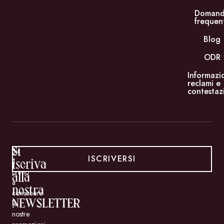
Doman
frequen
Blog
ODR
Informazi
reclami e
contestaz
Si
Sii
ISCRIVERSI
il
iscriva
primo
alla
a
nostra
conoscere
NEWSLETTER
le
nostre