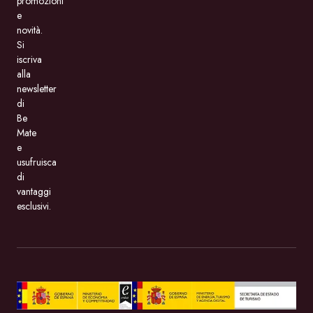
promozioni
e
novità.
Si
iscriva
alla
newsletter
di
Be
Mate
e
usufruisca
di
vantaggi
esclusivi.
BeMate.com
con