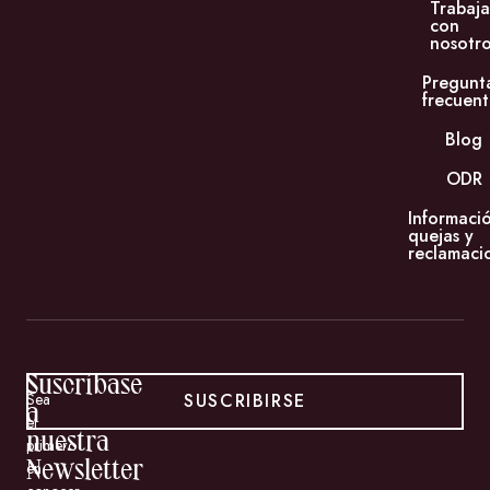
Trabaja
con
nosotro
Pregunt
frecuent
Blog
ODR
Informaci
quejas y
reclamaci
Suscríbase
SUSCRIBIRSE
Sea
a
el
nuestra
primero
en
Newsletter