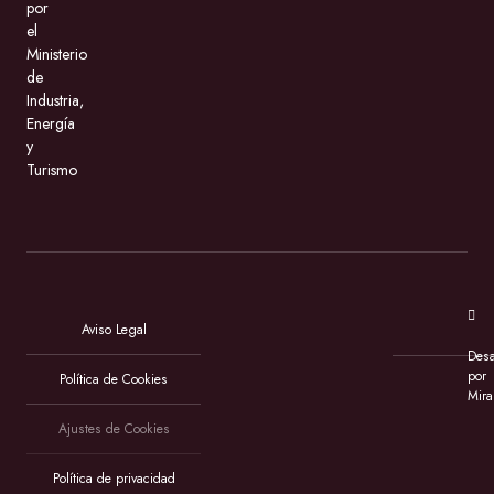
por
el
Ministerio
de
Industria,
Energía
y
Turismo
Aviso Legal
Desa
por
Política de Cookies
Mira
Ajustes de Cookies
Política de privacidad