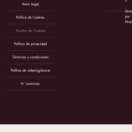
Aviso Legal
Desa
por
Política de Cookies
Mira
Ajustes de Cookies
Política de privacidad
Términos y condiciones
Política de videovigilancia
Nº Licencias