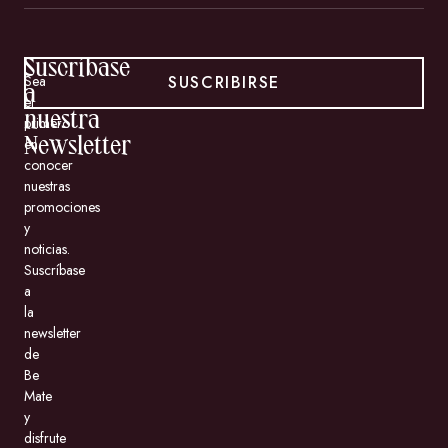
Suscríbase
SUSCRIBIRSE
Sea
a
el
nuestra
primero
en
Newsletter
conocer
nuestras
promociones
y
noticias.
Suscríbase
a
la
newsletter
de
Be
Mate
y
disfrute