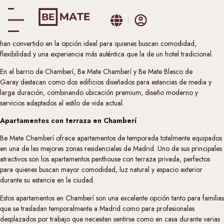
Madrid se ha consolidado como uno de los principales destinos europeos
para profesionales internacionales, familias y nómadas digitales. En este
nuevo contexto de movilidad, los apartamentos corporativos en Madrid se
han convertido en la opción ideal para quienes buscan comodidad,
flexibilidad y una experiencia más auténtica que la de un hotel tradicional.
En el barrio de Chamberí,
Be Mate Chamberí
y
Be Mate Blasco de
Garay
destacan como dos edificios diseñados para estancias de media y
larga duración, combinando ubicación premium, diseño moderno y
servicios adaptados al estilo de vida actual.
Apartamentos con terraza en Chamberí
Be Mate Chamberí ofrece apartamentos de temporada totalmente equipados
en una de las mejores zonas residenciales de Madrid. Uno de sus principales
atractivos son los apartamentos penthouse con terraza privada, perfectos
para quienes buscan mayor comodidad, luz natural y espacio exterior
durante su estancia en la ciudad.
Estos apartamentos en Chamberí son una excelente opción tanto para familias
que se trasladan temporalmente a Madrid como para profesionales
desplazados por trabajo que necesitan sentirse como en casa durante varias