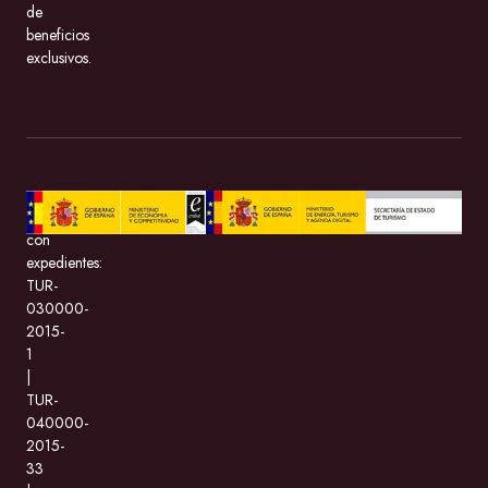
de
beneficios
exclusivos.
BeMate.com
con
expedientes:
TUR-
030000-
2015-
1
|
TUR-
040000-
2015-
33