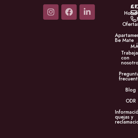
C
AP
Home
Oferta
Apartame
Be Mate
M
Trabaja
con
nosotro
Pregunt
frecuent
Blog
ODR
Informaci
quejas y
reclamaci