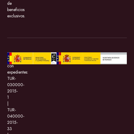
de
beneficios
exclusivos.
BeMate.com
con
expedientes:
TUR-
030000-
2015-
1
|
TUR-
040000-
2015-
33