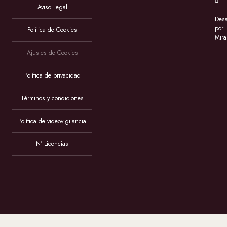
Aviso Legal
Desa
por
Política de Cookies
Mira
Ajustes de Cookies
Política de privacidad
Términos y condiciones
Política de videovigilancia
Nº Licencias