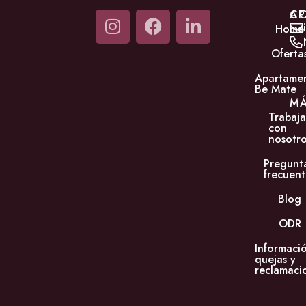
C
AP
Home
Oferta
Apartame
Be Mate
M
Trabaja
con
nosotro
Pregunt
frecuent
Blog
ODR
Informaci
quejas y
reclamaci