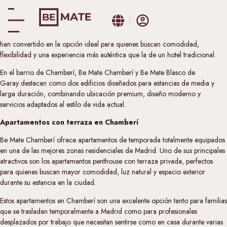
Madrid se ha consolidado como uno de los principales destinos europeos
para profesionales internacionales, familias y nómadas digitales. En este
nuevo contexto de movilidad, los apartamentos corporativos en Madrid se
han convertido en la opción ideal para quienes buscan comodidad,
flexibilidad y una experiencia más auténtica que la de un hotel tradicional.
En el barrio de Chamberí,
Be Mate Chamberí
y
Be Mate Blasco de
Garay
destacan como dos edificios diseñados para estancias de media y
larga duración, combinando ubicación premium, diseño moderno y
servicios adaptados al estilo de vida actual.
Apartamentos con terraza en Chamberí
Be Mate Chamberí ofrece apartamentos de temporada totalmente equipados
en una de las mejores zonas residenciales de Madrid. Uno de sus principales
atractivos son los apartamentos penthouse con terraza privada, perfectos
para quienes buscan mayor comodidad, luz natural y espacio exterior
durante su estancia en la ciudad.
Estos apartamentos en Chamberí son una excelente opción tanto para familias
que se trasladan temporalmente a Madrid como para profesionales
desplazados por trabajo que necesitan sentirse como en casa durante varias