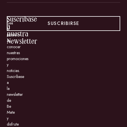
Suscríbase
SUSCRIBIRSE
Sea
a
el
nuestra
primero
en
Newsletter
conocer
nuestras
promociones
y
noticias.
Suscríbase
a
la
newsletter
de
Be
Mate
y
disfrute