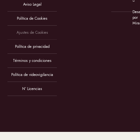
Aviso Legal
Desa
por
Política de Cookies
Mira
Ajustes de Cookies
Política de privacidad
Términos y condiciones
Política de videovigilancia
Nº Licencias