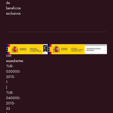
de
beneficios
exclusivos.
BeMate.com
con
expedientes:
TUR-
030000-
2015-
1
|
TUR-
040000-
2015-
33