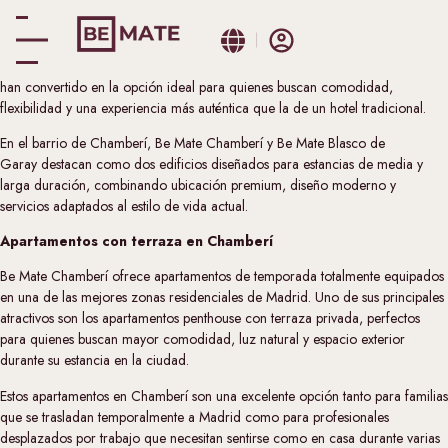
Madrid se ha consolidado como uno de los principales destinos europeos
para profesionales internacionales, familias y nómadas digitales. En este
nuevo contexto de movilidad, los apartamentos corporativos en Madrid se
han convertido en la opción ideal para quienes buscan comodidad,
flexibilidad y una experiencia más auténtica que la de un hotel tradicional.
En el barrio de Chamberí,
Be Mate Chamberí
y
Be Mate Blasco de
Garay
destacan como dos edificios diseñados para estancias de media y
larga duración, combinando ubicación premium, diseño moderno y
servicios adaptados al estilo de vida actual.
Apartamentos con terraza en Chamberí
Be Mate Chamberí ofrece apartamentos de temporada totalmente equipados
en una de las mejores zonas residenciales de Madrid. Uno de sus principales
atractivos son los apartamentos penthouse con terraza privada, perfectos
para quienes buscan mayor comodidad, luz natural y espacio exterior
durante su estancia en la ciudad.
Estos apartamentos en Chamberí son una excelente opción tanto para familias
que se trasladan temporalmente a Madrid como para profesionales
desplazados por trabajo que necesitan sentirse como en casa durante varias