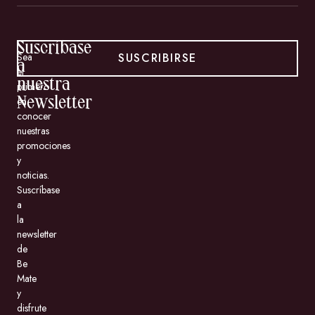
Suscríbase
SUSCRIBIRSE
Sea
a
el
nuestra
primero
en
Newsletter
conocer
nuestras
promociones
y
noticias.
Suscríbase
a
la
newsletter
de
Be
Mate
y
disfrute