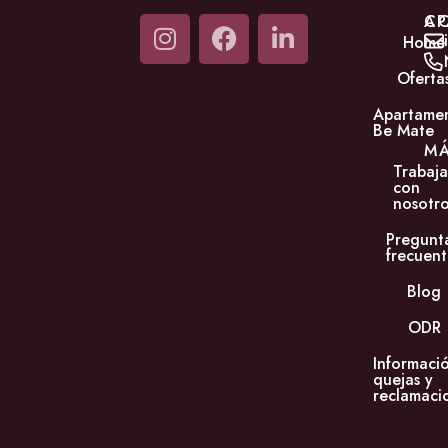
C
AP
Home
Oferta
Apartame
Be Mate
M
Trabaja
con
nosotro
Pregunt
frecuent
Blog
ODR
Informaci
quejas y
reclamaci