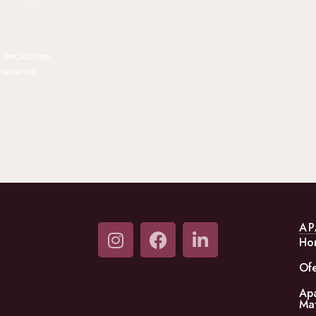
exclusivas,
reserva.
AP
Ho
Ofe
Ap
Ma