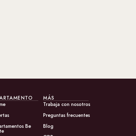
ARTAMENTO
MÁS
me
Trabaja con nosotros
rtas
Preguntas frecuentes
artamentos Be
Blog
te