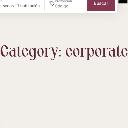
én
Promoción
Buscar
ersonas · 1 habitación
Category: corporate