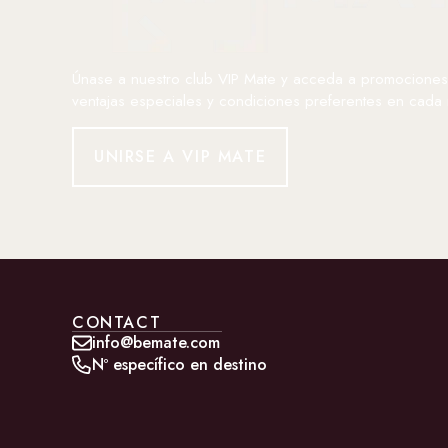
Únase a nuestro club VIP Mate y acceda a promociones 
ventajas especiales y condiciones preferentes en cada 
UNIRSE A VIP MATE
CONTACT
info@bemate.com
Nº específico en destino