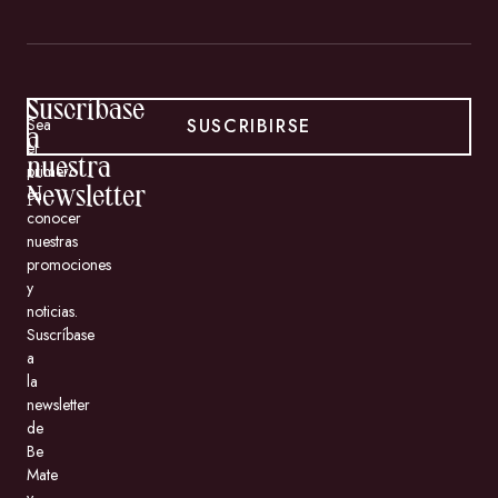
Suscríbase
SUSCRIBIRSE
Sea
a
el
nuestra
primero
en
Newsletter
conocer
nuestras
promociones
y
noticias.
Suscríbase
a
la
newsletter
de
Be
Mate
y