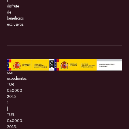
disfrute
de
beneficios
exclusivos.
BeMate.com
con
expedientes:
TUR-
030000-
2015-
1
|
TUR-
040000-
2015-