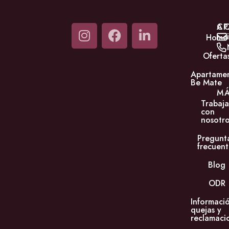
C
AP
Home
Oferta
Apartame
Be Mate
M
Trabaja
con
nosotro
Pregunt
frecuent
Blog
ODR
Informaci
quejas y
reclamaci