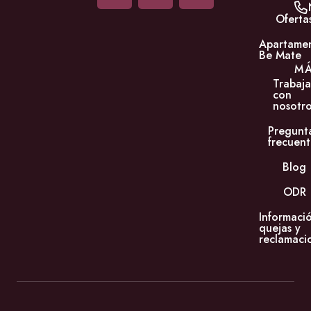
Oferta
Apartame
Be Mate
M
Trabaja
con
nosotro
Pregunt
frecuent
Blog
ODR
Informaci
quejas y
reclamaci