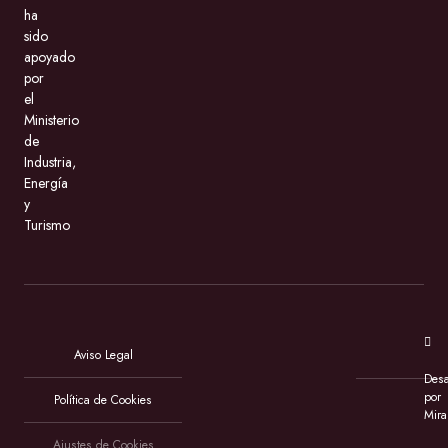
ha
sido
apoyado
por
el
Ministerio
de
Industria,
Energía
y
Turismo
Aviso Legal
Desa
por
Política de Cookies
Mira
Ajustes de Cookies