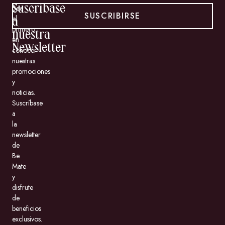
Suscríbase
Sea
SUSCRIBIRSE
el
a
primero
nuestra
en
Newsletter
conocer
nuestras
promociones
y
noticias.
Suscríbase
a
la
newsletter
de
Be
Mate
y
disfrute
de
beneficios
exclusivos.