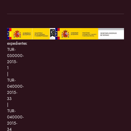
BeMate.com
con
expedientes:
TUR-
030000-
2015-
1
|
TUR-
040000-
2015-
33
|
TUR-
040000-
2015-
34