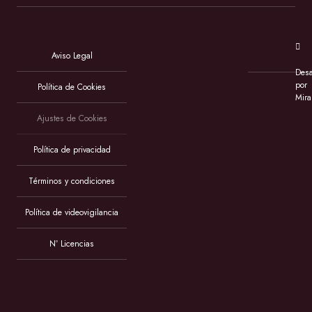
Aviso Legal
Desa
por
Política de Cookies
Mira
Ajustes de Cookies
Política de privacidad
Términos y condiciones
Política de videovigilancia
Nº Licencias