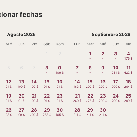
cionar fechas
Agosto 2026
Septiembre 2026
Mié
Jue
Vie
Sáb
Dom
Lun
Mar
Mié
Jue
Vie
1
2
1
2
3
4
-
-
-
-
-
176 $
5
6
7
8
9
7
8
9
10
11
-
-
-
-
109 $
-
-
-
281 $
422 $
12
13
14
15
16
14
15
16
17
18
91 $
109 $
109 $
91 $
91 $
183 $
200 $
200 $
200 $
264 $
19
20
21
22
23
21
22
23
24
25
91 $
91 $
109 $
91 $
91 $
260 $
278 $
299 $
299 $
299 $
26
27
28
29
30
28
29
30
98 $
98 $
200 $
288 $
165 $
211 $
211 $
211 $