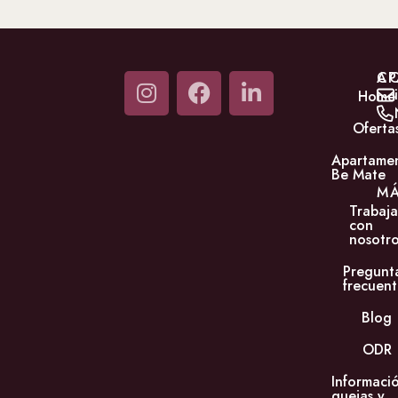
C
AP
Home
Oferta
Apartame
Be Mate
M
Trabaja
con
nosotro
Pregunt
frecuent
Blog
ODR
Informaci
quejas y