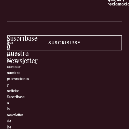
reclamaci
Suscríbase
SUSCRIBIRSE
Sea
a
el
nuestra
primero
en
Newsletter
conocer
nuestras
promociones
y
noticias.
Suscríbase
a
la
newsletter
de
Be