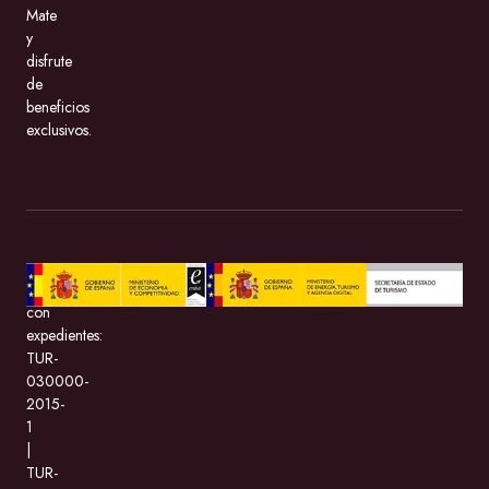
Mate
y
disfrute
de
beneficios
exclusivos.
BeMate.com
con
expedientes:
TUR-
030000-
2015-
1
|
TUR-