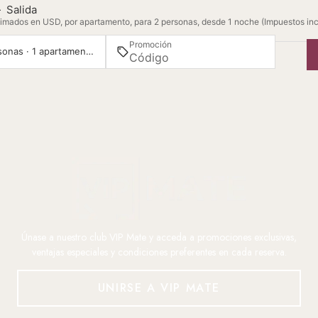
—
Salida
imados en USD, por apartamento, para 2 personas, desde 1 noche (Impuestos inc
Promoción
2 personas · 1 apartamento
Únase a nuestro club VIP Mate y acceda a promociones exclusivas,
ventajas especiales y condiciones preferentes en cada reserva.
UNIRSE A VIP MATE