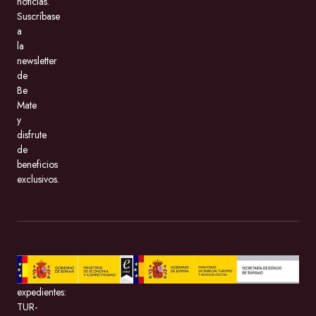
noticias.
Suscríbase
a
la
newsletter
de
Be
Mate
y
disfrute
de
beneficios
exclusivos.
BeMate.com
con
expedientes:
TUR-