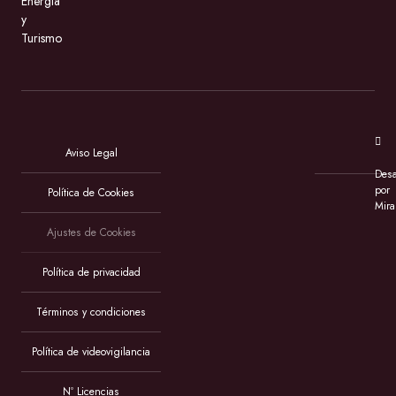
Energía
y
Turismo
Aviso Legal
Desa
por
Política de Cookies
Mira
Ajustes de Cookies
Política de privacidad
Términos y condiciones
Política de videovigilancia
Nº Licencias