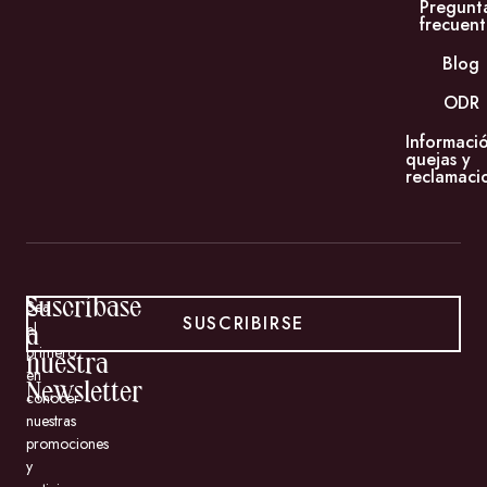
Pregunt
frecuent
Blog
ODR
Informaci
quejas y
reclamaci
Suscríbase
Sea
SUSCRIBIRSE
el
a
primero
nuestra
en
Newsletter
conocer
nuestras
promociones
y