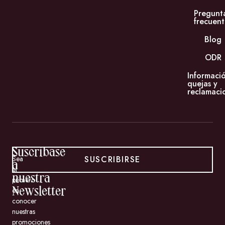
Pregunt
frecuent
Blog
ODR
Informaci
quejas y
reclamaci
Suscríbase
SUSCRIBIRSE
Sea
a
el
nuestra
primero
en
Newsletter
conocer
nuestras
promociones