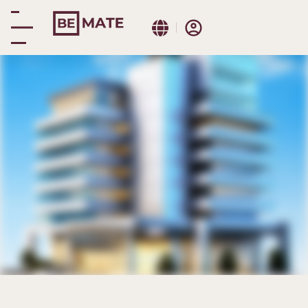
Málaga centro
Reserva
inmersiva