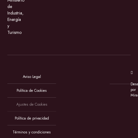
Ministerio
de
Industria,
Energía
y
Turismo
Aviso Legal
Desa
por
Política de Cookies
Mira
Ajustes de Cookies
Política de privacidad
Términos y condiciones