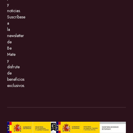
y
noticias.
Suscríbase
a
la
newsletter
de
Be
Mate
y
disfrute
de
beneficios
exclusivos.
BeMate.com