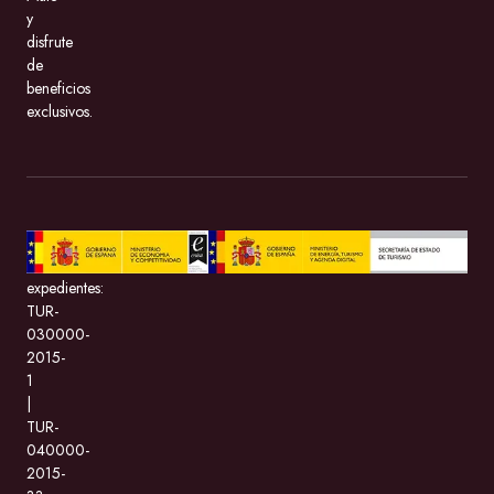
y
disfrute
de
beneficios
exclusivos.
BeMate.com
con
expedientes:
TUR-
030000-
2015-
1
|
TUR-
040000-
2015-