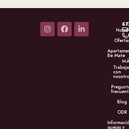
C
AP
Home
Oferta
Apartame
Be Mate
M
Trabaja
con
nosotro
Pregunt
frecuent
Blog
ODR
Informaci
quejas y