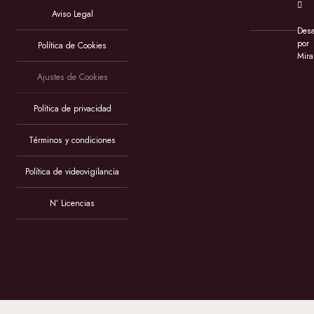
Aviso Legal
Desa
por
Política de Cookies
Mira
Ajustes de Cookies
Política de privacidad
Términos y condiciones
Política de videovigilancia
Nº Licencias