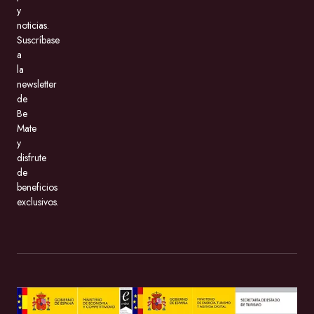
y
noticias.
Suscríbase
a
la
newsletter
de
Be
Mate
y
disfrute
de
beneficios
exclusivos.
BeMate.com