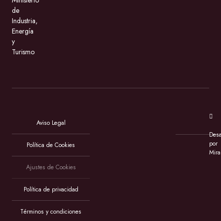
Ministerio
de
Industria,
Energía
y
Turismo
Aviso Legal
Desa
por
Política de Cookies
Mira
Ajustes de Cookies
Política de privacidad
Términos y condiciones