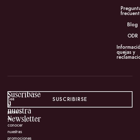
Pregunt
frecuent
Blog
ODR
Informaci
quejas y
reclamaci
Suscríbase
SUSCRIBIRSE
Sea
a
el
nuestra
primero
en
Newsletter
conocer
nuestras
promociones