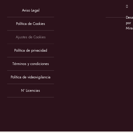
Aviso Legal
Desa
por
Política de Cookies
Mira
Ajustes de Cookies
Política de privacidad
Términos y condiciones
Política de videovigilancia
Nº Licencias