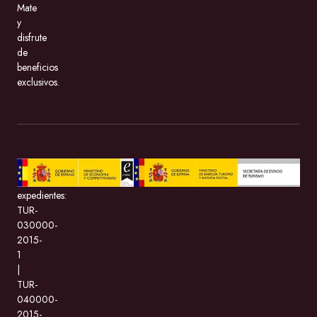
Mate
y
disfrute
de
beneficios
exclusivos.
BeMate.com
con
expedientes:
TUR-
030000-
2015-
1
|
TUR-
040000-
2015-