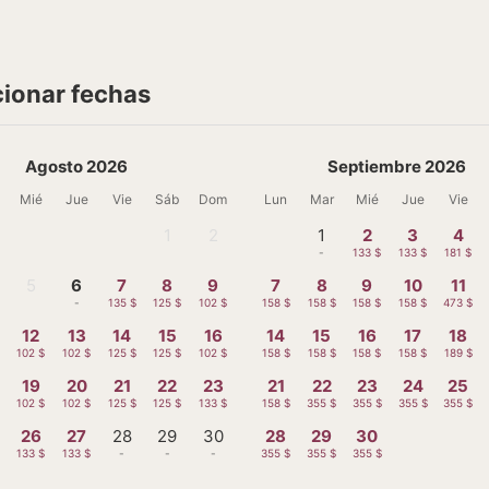
cionar fechas
Agosto 2026
Septiembre 2026
Mié
Jue
Vie
Sáb
Dom
Lun
Mar
Mié
Jue
Vie
1
2
1
2
3
4
-
-
-
133 $
133 $
181 $
5
6
7
8
9
7
8
9
10
11
-
-
135 $
125 $
102 $
158 $
158 $
158 $
158 $
473 $
12
13
14
15
16
14
15
16
17
18
102 $
102 $
125 $
125 $
102 $
158 $
158 $
158 $
158 $
189 $
19
20
21
22
23
21
22
23
24
25
102 $
102 $
125 $
125 $
133 $
158 $
355 $
355 $
355 $
355 $
26
27
28
29
30
28
29
30
133 $
133 $
-
-
-
355 $
355 $
355 $