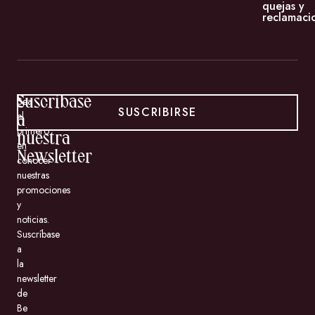
quejas y
reclamaci
Suscríbase
Sea
SUSCRIBIRSE
el
a
primero
nuestra
en
Newsletter
conocer
nuestras
promociones
y
noticias.
Suscríbase
a
la
newsletter
de
Be