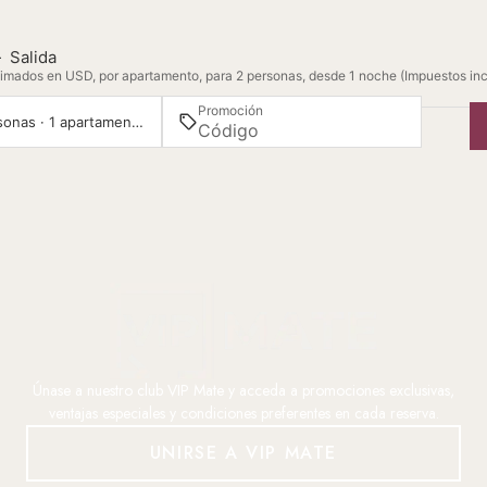
—
Salida
imados en USD, por apartamento, para 2 personas, desde 1 noche (Impuestos inc
Promoción
2 personas · 1 apartamento
Únase a nuestro club VIP Mate y acceda a promociones exclusivas,
ventajas especiales y condiciones preferentes en cada reserva.
UNIRSE A VIP MATE