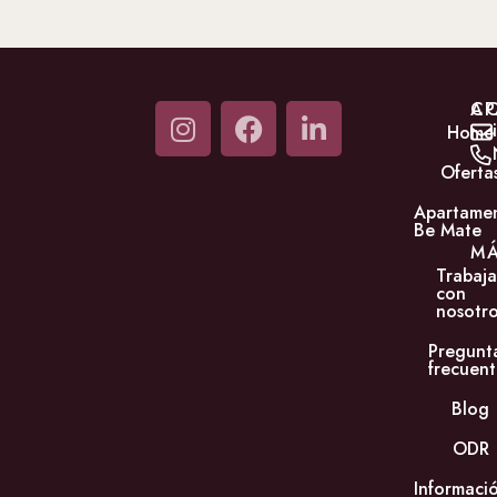
C
AP
Home
Oferta
Apartame
Be Mate
M
Trabaja
con
nosotro
Pregunt
frecuent
Blog
ODR
Informaci