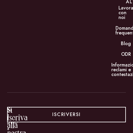
AL
Lavor
con
noi
Doman
frequen
Blog
ODR
Informazi
reclami e
contestaz
Si
Sii
ISCRIVERSI
il
iscriva
primo
alla
a