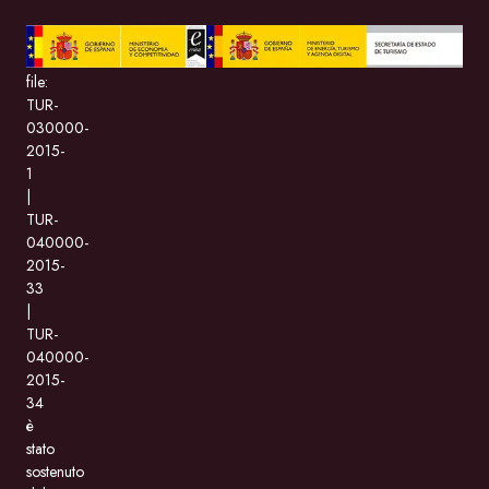
BeMate.com
con
file:
TUR-
030000-
2015-
1
|
TUR-
040000-
2015-
33
|
TUR-
040000-
2015-
34
è
stato
sostenuto