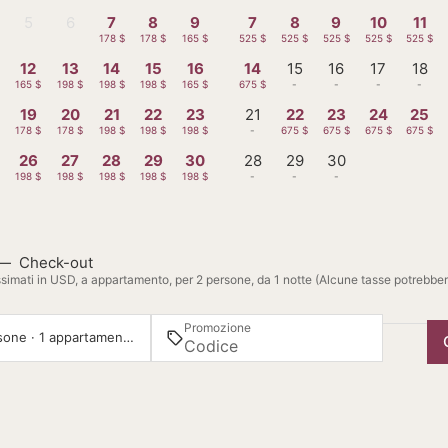
5
6
7
8
9
7
8
9
10
11
-
-
178 $
178 $
165 $
525 $
525 $
525 $
525 $
525 $
12
13
14
15
16
14
15
16
17
18
165 $
198 $
198 $
198 $
165 $
675 $
-
-
-
-
19
20
21
22
23
21
22
23
24
25
178 $
178 $
198 $
198 $
198 $
-
675 $
675 $
675 $
675 $
26
27
28
29
30
28
29
30
198 $
198 $
198 $
198 $
198 $
-
-
-
—
Check-out
simati in USD, a appartamento, per 2 persone, da 1 notte (Alcune tasse potrebbe
Promozione
2 persone · 1 appartamento