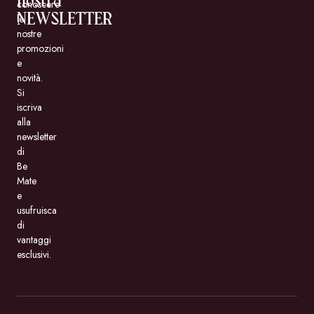
nostra
conoscere
NEWSLETTER
le
nostre
promozioni
e
novità.
Si
iscriva
alla
newsletter
di
Be
Mate
e
usufruisca
di
vantaggi
esclusivi.