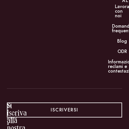
AL
Lavor
con
noi
Doman
frequen
Blog
ODR
Informazi
reclami e
contestaz
Si
Sii
ISCRIVERSI
il
iscriva
primo
alla
a
nostra