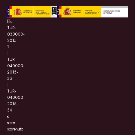
BeMate.com
con
file:
TUR-
030000-
2015-
1
|
TUR-
040000-
2015-
33
|
TUR-
040000-
2015-
34
è
stato
sostenuto