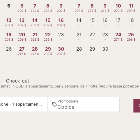
5
6
7
8
9
7
8
9
10
11
-
202 $
224 $
232 $
202 $
299 $
277 $
277 $
277 $
299 $
12
13
14
15
16
14
15
16
17
18
$
202 $
202 $
239 $
262 $
209 $
-
-
-
-
-
19
20
21
22
23
21
22
23
24
25
$
209 $
209 $
262 $
262 $
-
-
-
-
277 $
299 $
26
27
28
29
30
28
29
30
-
217 $
247 $
232 $
202 $
-
-
-
—
Check-out
simati in USD, a appartamento, per 2 persone, da 1 notte (Alcune tasse potrebbe
Promozione
2 persone · 1 appartamento