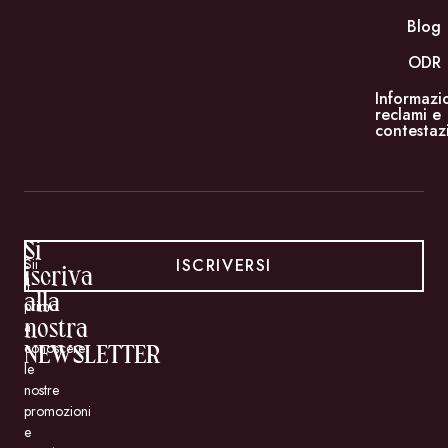
Blog
ODR
Informazi
reclami e
contestaz
Si
ISCRIVERSI
Sii
iscriva
il
alla
primo
a
nostra
conoscere
NEWSLETTER
le
nostre
promozioni
e