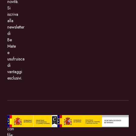
novità.
Si
iscriva
alla
newsletter
di
Be
Mate
e
usufruisca
di
vantaggi
esclusivi.
BeMate.com
con
file: