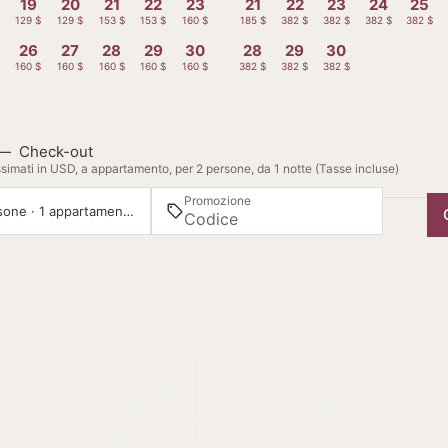
19
20
21
22
23
21
22
23
24
25
129 $
129 $
153 $
153 $
160 $
185 $
382 $
382 $
382 $
382 $
26
27
28
29
30
28
29
30
160 $
160 $
160 $
160 $
160 $
382 $
382 $
382 $
—
Check-out
simati in USD, a appartamento, per 2 persone, da 1 notte (Tasse incluse)
Promozione
2 persone · 1 appartamento