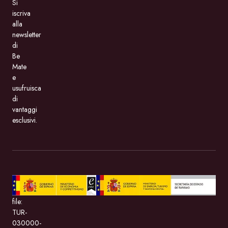
Si
iscriva
alla
newsletter
di
Be
Mate
e
usufruisca
di
vantaggi
esclusivi.
BeMate.com
con
file:
TUR-
030000-