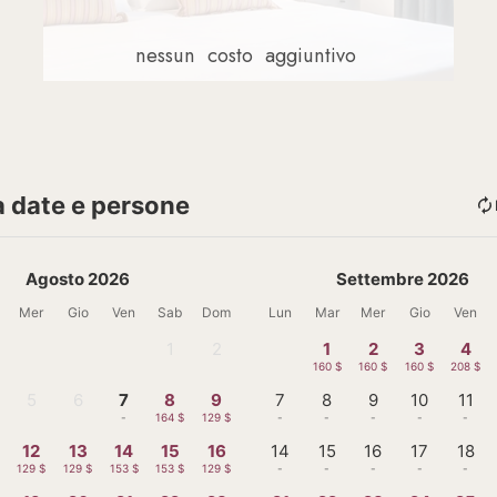
nessun
costo
aggiuntivo
a date e persone
Agosto 2026
Settembre 2026
Mer
Gio
Ven
Sab
Dom
Lun
Mar
Mer
Gio
Ven
1
2
1
2
3
4
-
-
160 $
160 $
160 $
208 $
5
6
7
8
9
7
8
9
10
11
-
-
-
164 $
129 $
-
-
-
-
-
12
13
14
15
16
14
15
16
17
18
129 $
129 $
153 $
153 $
129 $
-
-
-
-
-