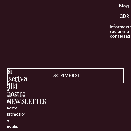
Blog
ODR
Informazi
reclami e
contestaz
Si
Sii
ISCRIVERSI
il
iscriva
primo
alla
a
nostra
conoscere
NEWSLETTER
le
nostre
promozioni
e
novità.